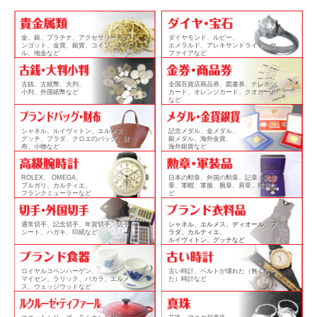
金、銀、プラチナ、アクセサリー、イ
ダイヤモンド、ルビー、
ンゴット、金貨、銀貨、コイン、メダ
エメラルド、アレキサンドライト、サ
ル、地金など
ファイアなど
古銭、古紙幣、大判、
全国百貨店商品券、図書券、テレホン
小判、外国紙幣など
カード、オレンジカード、クオカード
など
シャネル、ルイヴィトン、エルメス、
記念メダル、金メダル、
グッチ、プラダ、クロエのバッグ、財
銀メダル、海外金貨、
布、小物など
海外銀貨など
ROLEX、 OMEGA、
日本の勲章、外国の勲章、記章・記念
ブルガリ、カルティエ、
章、軍帽、軍服、腕章、肩章、襟賞な
フランクミューラーなど
ど
通常切手、記念切手、年賀切手、切手
シャネル、エルメス、ディオール、プ
シート、ハガキ、印紙など
ラダ、カルティエ、
ルイヴィトン、グッチなど
ロイヤルコペンハーゲン、
古い時計、ベルトが壊れた（無くなっ
マイセン、ラリック、バカラ、エルメ
た）時計など
ス、ウェッジウッドなど