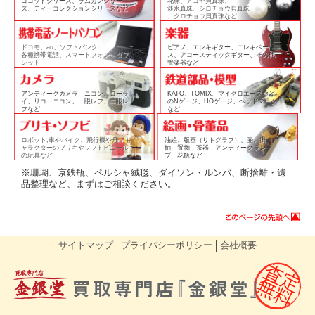
ココットシリーズ、ラムカンシリー
花珠、アコヤ貝真珠、
ズ、ティーコレクションシリーズなど
淡水真珠、シロチョウ貝真珠
、クロチョウ貝真珠など
ドコモ、au、ソフトバンク
ピアノ、エレキギター、エレキベー
各種携帯電話、スマートフォン、タブ
ス、アコースティックギター、その他
レット
管楽器など
アンティークカメラ、ニコン、ローラ
KATO、TOMIX、マイクロエースなど
イ、リコーニコン、一眼レフ、二眼レ
のNゲージ、HOゲージ、ヘッドマーク
フなど
など
ロボット,車やバイク、飛行機や舟、キ
油絵、版画（リトグラフ）、壷、掛
ャラクターのブリキやソフトビニール
軸、置物、茶器、アンティークラン
の玩具など
プ、花瓶など
※珊瑚、京鉄瓶、ペルシャ絨毯、ダイソン・ルンバ、断捨離・遺
品整理など、まずはご相談ください。
サイトマップ
プライバシーポリシー
会社概要